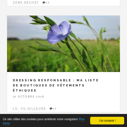
ZÉRO DÉCHET
12
DRESSING RESPONSABLE : MA LISTE
DE BOUTIQUES DE VÊTEMENTS
ÉTHIQUES
10 OCTOBRE 2016
LU, VU AILLEURS
17
Ce site utilise des cookies pour améliorer votre navigation
Plus
J'ai compris !
d'info