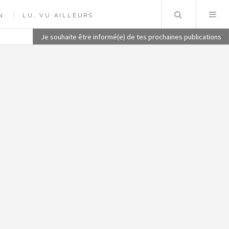
Recherch
N
LU, VU AILLEURS
Je souhaite être informé(e) de tes prochaines publications