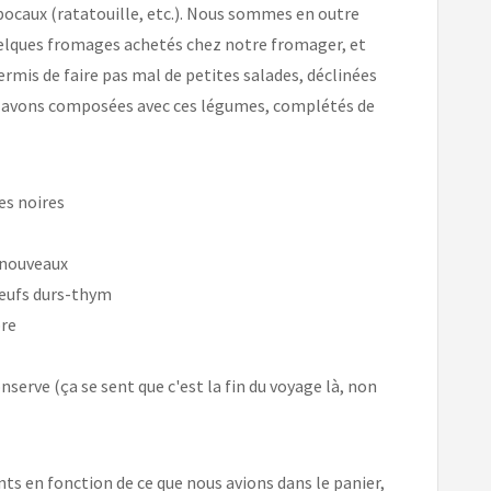
bocaux (ratatouille, etc.). Nous sommes en outre
uelques fromages achetés chez notre fromager, et
ermis de faire pas mal de petites salades, déclinées
us avons composées avec ces légumes, complétés de
es noires
 nouveaux
eufs durs-thym
re
serve (ça se sent que c'est la fin du voyage là, non
ts en fonction de ce que nous avions dans le panier,