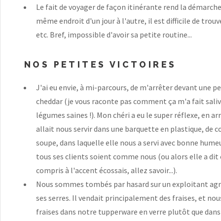
Le fait de voyager de façon itinérante rend la démarche 
même endroit d'un jour à l'autre, il est difficile de tro
etc. Bref, impossible d'avoir sa petite routine...
NOS PETITES VICTOIRES
J'ai eu envie, à mi-parcours, de m'arrêter devant une p
cheddar (je vous raconte pas comment ça m'a fait salive
légumes saines !). Mon chéri a eu le super réflexe, en ar
allait nous servir dans une barquette en plastique, de c
soupe, dans laquelle elle nous a servi avec bonne humeu
tous ses clients soient comme nous (ou alors elle a di
compris à l'accent écossais, allez savoir...).
Nous sommes tombés par hasard sur un exploitant agric
ses serres. Il vendait principalement des fraises, et n
fraises dans notre tupperware en verre plutôt que dans