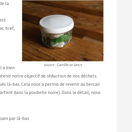
de la
est
e, bref,
source : Camille-se-lance
il a bien
tenir notre objectif de réduction de nos déchets
ués là-bas. Cela nous a permis de revenir au bercail
rtent dans la poubelle noire). Dans le détail, nous
 pain par là-bas