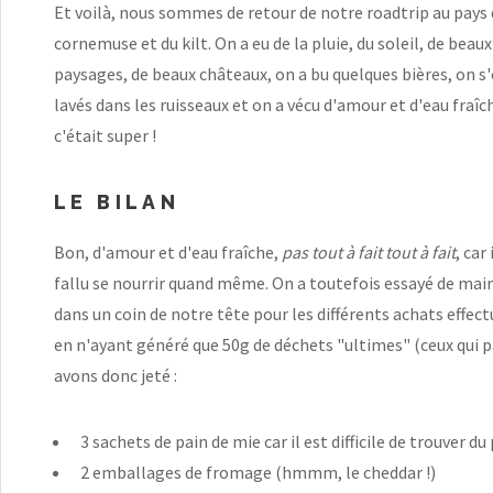
Et voilà, nous sommes de retour de notre roadtrip au pays 
cornemuse et du kilt. On a eu de la pluie, du soleil, de beaux
paysages, de beaux châteaux, on a bu quelques bières, on s'
lavés dans les ruisseaux et on a vécu d'amour et d'eau fraîch
c'était super !
LE BILAN
Bon, d'amour et d'eau fraîche,
pas tout à fait tout à fait
, car 
fallu se nourrir quand même. On a toutefois essayé de main
dans un coin de notre tête pour les différents achats effect
en n'ayant généré que 50g de déchets "ultimes" (ceux qui pa
avons donc jeté :
3 sachets de pain de mie car il est difficile de trouver du
2 emballages de fromage (hmmm, le cheddar !)