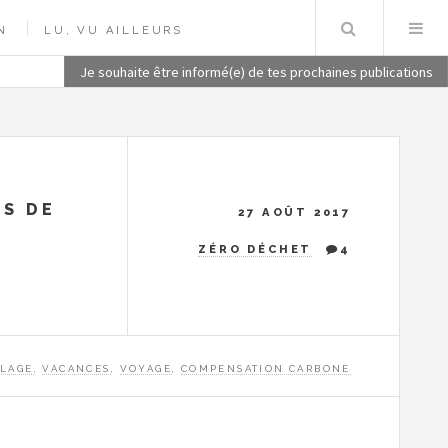
Recherch
N
LU, VU AILLEURS
Je souhaite être informé(e) de tes prochaines publications
ES DE
27 AOÛT 2017
ZÉRO DÉCHET
4
LAGE
,
VACANCES
,
VOYAGE
,
COMPENSATION CARBONE