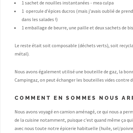
1 sachet de nouilles instantanées - mea culpa
1 opercule d'épices ducros (mais j'avais oublié de pren
dans les salades !)
1 emballage de beurre, une paille et deux sachets de bi
Le reste était soit composable (déchets verts), soit recycl
métal).
Nous avons également utilisé une bouteille de gaz, la bonn
Campingaz, on peut échanger les bouteilles vides contre d
COMMENT EN SOMMES NOUS ARR
Nous avons voyagé en camion aménagé, ce qui nous a permis
de la cuisine notamment, puisque c'est quand même ça qui
avec nous toute notre épicerie habituelle (huile, sel/poivre