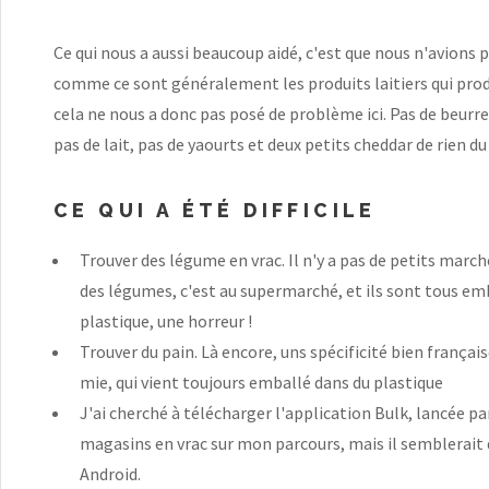
Ce qui nous a aussi beaucoup aidé, c'est que nous n'avions p
comme ce sont généralement les produits laitiers qui prod
cela ne nous a donc pas posé de problème ici. Pas de beurre
pas de lait, pas de yaourts et deux petits cheddar de rien d
CE QUI A ÉTÉ DIFFICILE
Trouver des légume en vrac. Il n'y a pas de petits mar
des légumes, c'est au supermarché, et ils sont tous em
plastique, une horreur !
Trouver du pain. Là encore, uns spécificité bien frança
mie, qui vient toujours emballé dans du plastique
J'ai cherché à télécharger l'application Bulk, lancée pa
magasins en vrac sur mon parcours, mais il semblerait 
Android.