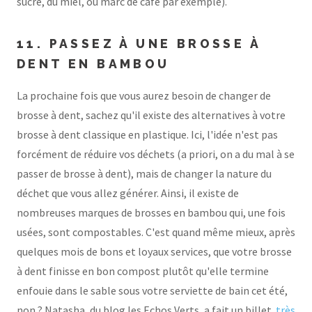
sucre, du miel, ou marc de café par exemple).
11. PASSEZ À UNE BROSSE À
DENT EN BAMBOU
La prochaine fois que vous aurez besoin de changer de
brosse à dent, sachez qu'il existe des alternatives à votre
brosse à dent classique en plastique. Ici, l'idée n'est pas
forcément de réduire vos déchets (a priori, on a du mal à se
passer de brosse à dent), mais de changer la nature du
déchet que vous allez générer. Ainsi, il existe de
nombreuses marques de brosses en bambou qui, une fois
usées, sont compostables. C'est quand même mieux, après
quelques mois de bons et loyaux services, que votre brosse
à dent finisse en bon compost plutôt qu'elle termine
enfouie dans le sable sous votre serviette de bain cet été,
non ? Natasha, du blog les Echos Verts, a fait un billet
très