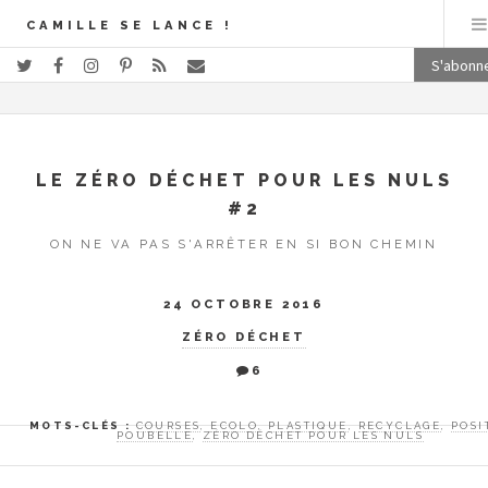
CAMILLE SE LANCE !
S'abonn
LE ZÉRO DÉCHET POUR LES NULS
#2
ON NE VA PAS S'ARRÊTER EN SI BON CHEMIN
24 OCTOBRE 2016
ZÉRO DÉCHET
6
MOTS-CLÉS :
COURSES
,
ECOLO
,
PLASTIQUE
,
RECYCLAGE
,
POSI
POUBELLE
,
ZÉRO DÉCHET POUR LES NULS