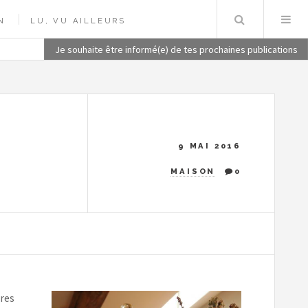
Recherch
N
LU, VU AILLEURS
Je souhaite être informé(e) de tes prochaines publications
9 MAI 2016
MAISON
0
tres