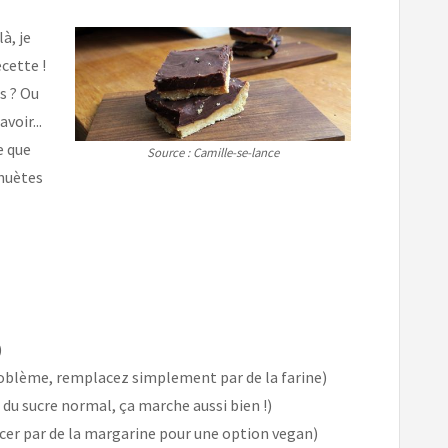
à, je
cette !
s ? Ou
voir...
e que
Source : Camille-se-lance
ahuètes
)
problème, remplacez simplement par de la farine)
 du sucre normal, ça marche aussi bien !)
cer par de la margarine pour une option vegan)