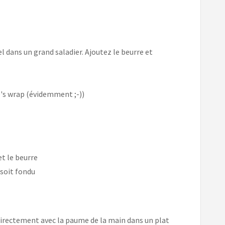
el dans un grand saladier. Ajoutez le beurre et
e's wrap (évidemment ;-))
t le beurre
 soit fondu
u directement avec la paume de la main dans un plat