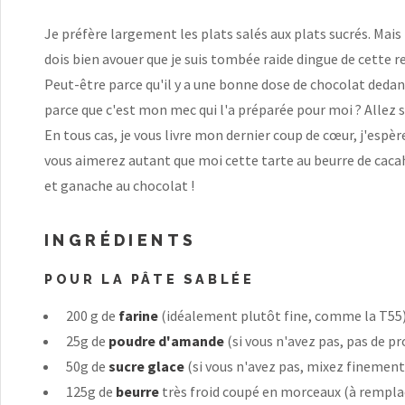
Je préfère largement les plats salés aux plats sucrés. Mais l
dois bien avouer que je suis tombée raide dingue de cette re
Peut-être parce qu'il y a une bonne dose de chocolat dedan
parce que c'est mon mec qui l'a préparée pour moi ? Allez sa
En tous cas, je vous livre mon dernier coup de cœur, j'espèr
vous aimerez autant que moi cette tarte au beurre de cac
et ganache au chocolat !
INGRÉDIENTS
POUR LA PÂTE SABLÉE
200 g de
farine
(idéalement plutôt fine, comme la T55
25g de
poudre d'amande
(si vous n'avez pas, pas de 
50g de
sucre glace
(si vous n'avez pas, mixez finement
125g de
beurre
très froid coupé en morceaux (à rempla