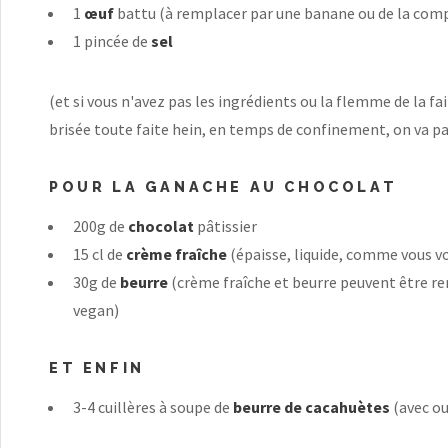
1
œuf
battu (à remplacer par une banane ou de la com
1 pincée de
sel
(et si vous n'avez pas les ingrédients ou la flemme de la fai
brisée toute faite hein, en temps de confinement, on va pas
POUR LA GANACHE AU CHOCOLAT
200g de
chocolat
pâtissier
15 cl de
crème fraîche
(épaisse, liquide, comme vous v
30g de
beurre
(crème fraîche et beurre peuvent être re
vegan)
ET ENFIN
3-4 cuillères à soupe de
beurre de cacahuètes
(avec o