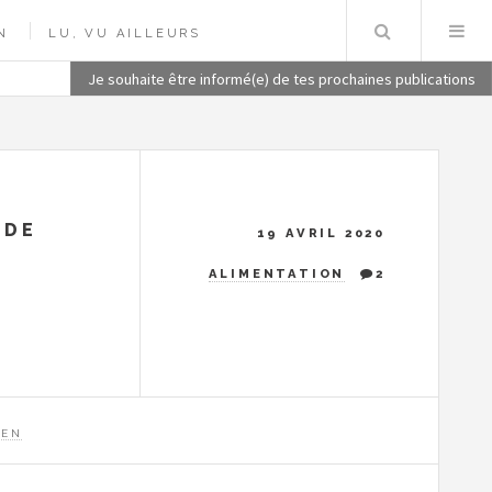
Recherch
N
LU, VU AILLEURS
Je souhaite être informé(e) de tes prochaines publications
 DE
19 AVRIL 2020
ALIMENTATION
2
IEN